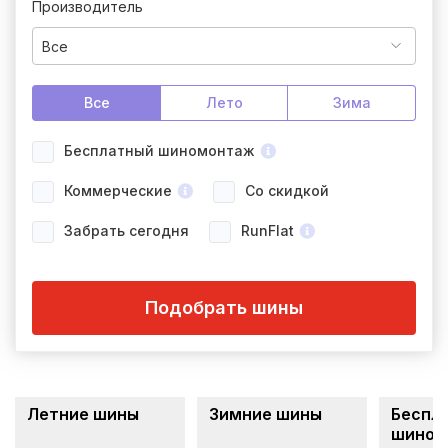
Производитель
Все
Все
Лето
Зима
Бесплатный шиномонтаж
Коммерческие
Со скидкой
Забрать сегодня
RunFlat
Подобрать шины
Летние шины
Зимние шины
Беспл
шином