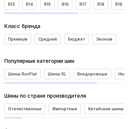
R13
R14
R15
R16
R17
R18
R19
Класс бренда
Премиум
Средний
Бюджет
Эконом
Популярные категории шин
Шины RunFlat
Шины XL
Внедорожные
Низк
Шины по стране производителя
Отечественные
Импортные
Китайские шины