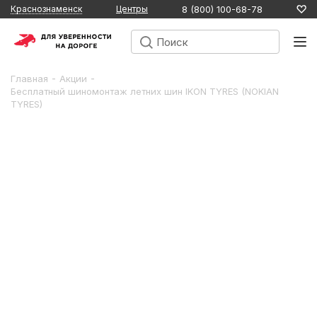
8 (800) 100-68-78
Краснознаменск
Центры
-
-
Главная
Акции
Бесплатный шиномонтаж летних шин IKON TYRES (NOKIAN
TYRES)